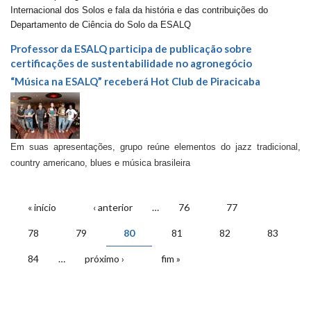
Internacional dos Solos e fala da história e das contribuições do
Departamento de Ciência do Solo da ESALQ
Professor da ESALQ participa de publicação sobre
certificações de sustentabilidade no agronegócio
“Música na ESALQ” receberá Hot Club de Piracicaba
Em suas apresentações, grupo reúne elementos do jazz tradicional,
country ameri
cano, blues e música brasileira
PÁGINAS
« início
‹ anterior
…
76
77
78
79
80
81
82
83
84
…
próximo ›
fim »