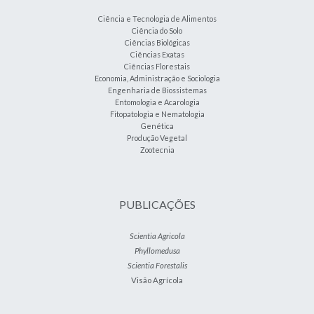
Ciência e Tecnologia de Alimentos
Ciência do Solo
Ciências Biológicas
Ciências Exatas
Ciências Florestais
Economia, Administração e Sociologia
Engenharia de Biossistemas
Entomologia e Acarologia
Fitopatologia e Nematologia
Genética
Produção Vegetal
Zootecnia
PUBLICAÇÕES
Scientia Agricola
Phyllomedusa
Scientia Forestalis
Visão Agrícola