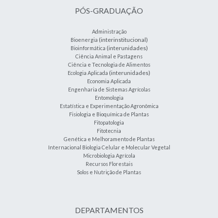
PÓS-GRADUAÇÃO
Administração
(interinstitucional)
Bioenergia
(interunidades)
Bioinformática
Ciência Animal e Pastagens
Ciência e Tecnologia de Alimentos
(interunidades)
Ecologia Aplicada
Economia Aplicada
Engenharia de Sistemas Agrícolas
Entomologia
Estatística e Experimentação Agronômica
Fisiologia e Bioquímica de Plantas
Fitopatologia
Fitotecnia
Genética e Melhoramento de Plantas
Internacional Biologia Celular e Molecular Vegetal
Microbiologia Agrícola
Recursos Florestais
Solos e Nutrição de Plantas
DEPARTAMENTOS