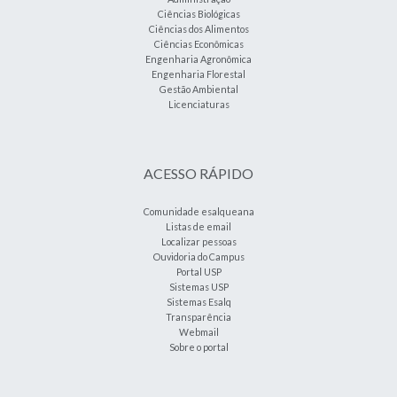
Ciências Biológicas
Ciências dos Alimentos
Ciências Econômicas
Engenharia Agronômica
Engenharia Florestal
Gestão Ambiental
Licenciaturas
ACESSO RÁPIDO
Comunidade esalqueana
Listas de email
Localizar pessoas
Ouvidoria do Campus
Portal USP
Sistemas USP
Sistemas Esalq
Transparência
Webmail
Sobre o portal