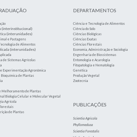
GRADUAÇÃO
DEPARTAMENTOS
ação
Ciência e Tecnologia de Alimentos
(interinstitucional)
a
Ciência do Solo
(interunidades)
tica
Ciências Biológicas
imal e Pastagens
Ciências Exatas
Tecnologia de Alimentos
Ciências Florestais
(interunidades)
plicada
Economia, Administração e Sociologia
plicada
Engenharia de Biossistemas
 de Sistemas Agrícolas
Entomologia e Acarologia
ia
Fitopatologia e Nematologia
a e Experimentação Agronômica
Genética
e Bioquímica de Plantas
Produção Vegetal
ia
Zootecnia
e Melhoramento de Plantas
nal Biologia Celular e Molecular Vegetal
ia Agrícola
PUBLICAÇÕES
lorestais
trição de Plantas
Scientia Agricola
Phyllomedusa
Scientia Forestalis