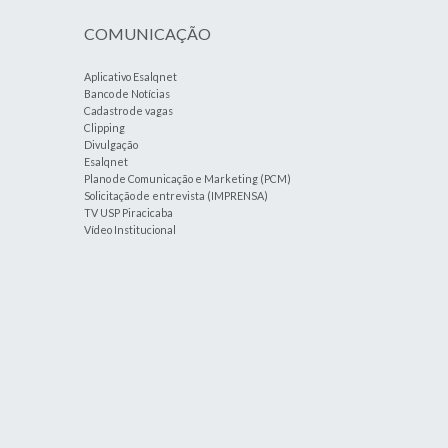
COMUNICAÇÃO
Aplicativo Esalqnet
Banco de Notícias
Cadastro de vagas
Clipping
Divulgação
Esalqnet
Plano de Comunicação e Marketing (PCM)
Solicitação de entrevista (IMPRENSA)
TV USP Piracicaba
Vídeo Institucional