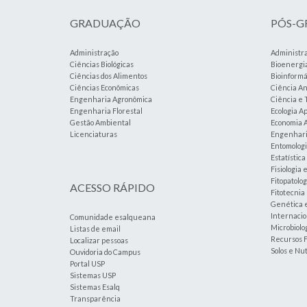
GRADUAÇÃO
PÓS-
Administração
Administr
Ciências Biológicas
Bioenergi
Ciências dos Alimentos
Bioinformá
Ciências Econômicas
Ciência An
Engenharia Agronômica
Ciência e 
Engenharia Florestal
Ecologia A
Gestão Ambiental
Economia A
Licenciaturas
Engenharia
Entomolog
Estatístic
Fisiologia 
Fitopatolog
ACESSO RÁPIDO
Fitotecnia
Genética 
Internacio
Comunidade esalqueana
Microbiolog
Listas de email
Recursos F
Localizar pessoas
Solos e Nu
Ouvidoria do Campus
Portal USP
Sistemas USP
Sistemas Esalq
Transparência