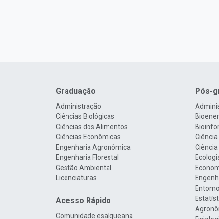
Graduação
Pós-g
Administração
Admini
Ciências Biológicas
Bioenerg
Ciências dos Alimentos
Bioinfo
Ciências Econômicas
Ciência
Engenharia Agronômica
Ciência
Engenharia Florestal
Ecologi
Gestão Ambiental
Econom
Licenciaturas
Engenha
Entomo
Estatís
Acesso Rápido
Agronô
Comunidade esalqueana