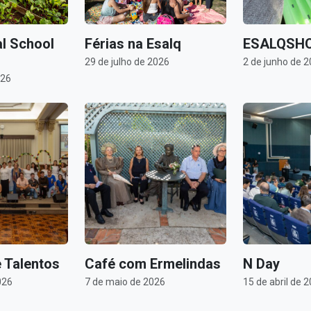
al School
Férias na Esalq
ESALQSHO
29 de julho de 2026
2 de junho de 
026
 Talentos
Café com Ermelindas
N Day
026
7 de maio de 2026
15 de abril de 