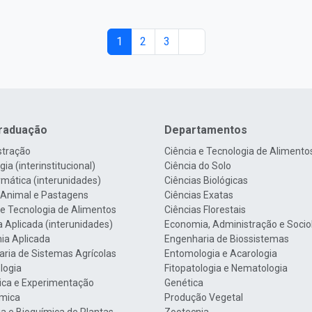
1
2
3
raduação
Departamentos
stração
Ciência e Tecnologia de Alimento
ia (interinstitucional)
Ciência do Solo
rmática (interunidades)
Ciências Biológicas
 Animal e Pastagens
Ciências Exatas
 e Tecnologia de Alimentos
Ciências Florestais
a Aplicada (interunidades)
Economia, Administração e Socio
ia Aplicada
Engenharia de Biossistemas
ria de Sistemas Agrícolas
Entomologia e Acarologia
logia
Fitopatologia e Nematologia
tica e Experimentação
Genética
mica
Produção Vegetal