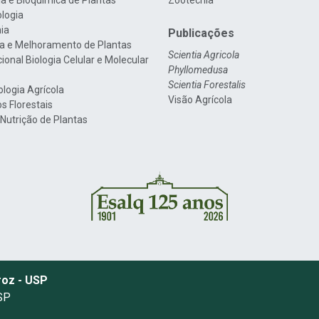
gia e Bioquímica de Plantas
Zootecnia
ologia
nia
Publicações
a e Melhoramento de Plantas
Scientia Agricola
cional Biologia Celular e Molecular
Phyllomedusa
Scientia Forestalis
ologia Agrícola
Visão Agrícola
s Florestais
 Nutrição de Plantas
roz - USP
 SP