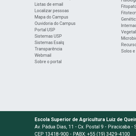
Fisiolo
Listas de email
Fitopat
Localizar pessoas
Fitotec
Mapa do Campus
Genétic
Ouvidoria do Campus
Interna
Portal USP
Vegetal
Sistemas USP
Microbi
Sistemas Esalq
Recurso
Transparência
Solos e
Webmail
Sobre o portal
Escola Superior de Agricultura Luiz de Quei
Av. Pádua Dias, 11 - Cx. Postal 9 - Piracicaba -
CEP 13418-900 - PABX: +55 (19) 3429-4100