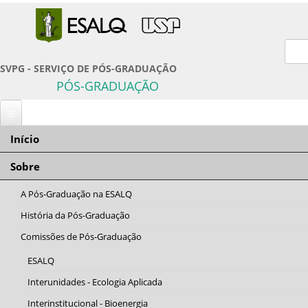
For
SVPG - SERVIÇO DE PÓS-GRADUAÇÃO
PÓS-GRADUAÇÃO
Início
Você está aqui
Início
» home-alunos-estrangeiros.png
Sobre
home-alunos-estrangeiros.png
A Pós-Graduação na ESALQ
História da Pós-Graduação
Comissões de Pós-Graduação
ESALQ
Interunidades - Ecologia Aplicada
Interinstitucional - Bioenergia