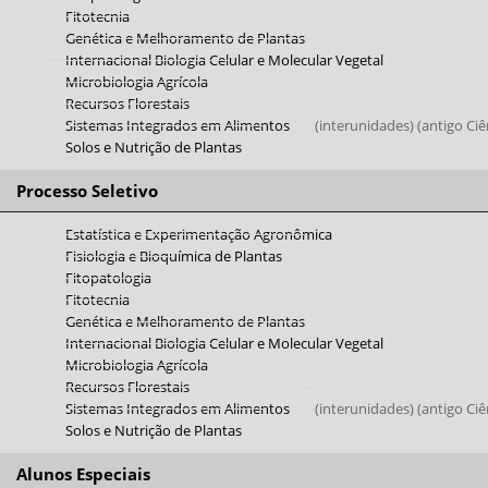
Fitotecnia
Genética e Melhoramento de Plantas
logo_e-disciplinas.png
Internacional Biologia Celular e Molecular Vegetal
Microbiologia Agrícola
Recursos Florestais
Sistemas Integrados em Alimentos
(interunidades) (antigo Ciê
Solos e Nutrição de Plantas
Processo Seletivo
Estatística e Experimentação Agronômica
Fisiologia e Bioquímica de Plantas
Fitopatologia
Fitotecnia
Genética e Melhoramento de Plantas
Internacional Biologia Celular e Molecular Vegetal
Microbiologia Agrícola
Recursos Florestais
Sistemas Integrados em Alimentos
(interunidades) (antigo Ciê
Solos e Nutrição de Plantas
Alunos Especiais