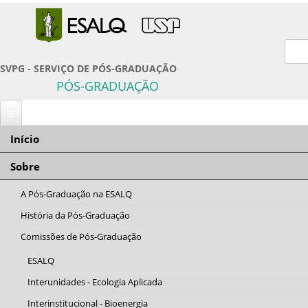
For
SVPG - SERVIÇO DE PÓS-GRADUAÇÃO
PÓS-GRADUAÇÃO
Início
Você está aqui
Início
» PAE - Programa de Aperfeiçoamento de Ensino
Sobre
PAE - Programa de Aperfeiçoamento de Ensino
A Pós-Graduação na ESALQ
O que é?
História da Pós-Graduação
Programa
Comissões de Pós-Graduação
de
ESALQ
Interunidades - Ecologia Aplicada
Aperfeiçoamento de Ensino que é regulamentado pela Portaria GR 3588,
Interinstitucional - Bioenergia
de 10 de maio de 2005, destina-se exclusivamente a alunos de Pós-