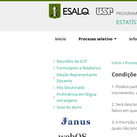
PROGRAM
ESTATÍ
Início
Processo seletivo
Inf
Inscrição
Comis
Reuniões da CCP
Documentação solicitada
Orient
Você está 
Início
»
Proces
pesqu
Formulários e Relatórios
Condições gerais
Condiçõe
Eleição Representante
Disci
Critérios de seleção
Discente
1. Poderá par
Profic
Pós-Doutorado
Políticas de Ações Afirmativas
inscrevendo, 
Proficiência em língua
Critér
Número de vagas
estrangeira
bolsa
2. Será descl
Guia do aluno
Candidatos estrangeiros
falsos em qua
Regim
Bolsas
3. A inscrição
quais não po
Inscrições recebidas