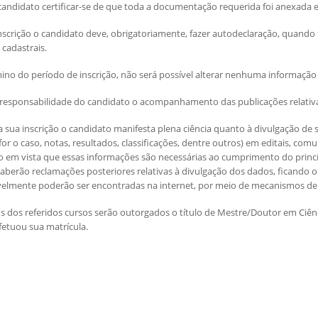
 candidato certificar-se de que toda a documentação requerida foi anexada 
inscrição o candidato deve, obrigatoriamente, fazer autodeclaração, quando f
cadastrais.
mino do período de inscrição, não será possível alterar nenhuma informação 
ra responsabilidade do candidato o acompanhamento das publicações relativa
r a sua inscrição o candidato manifesta plena ciência quanto à divulgação d
 for o caso, notas, resultados, classificações, dentre outros) em editais, com
do em vista que essas informações são necessárias ao cumprimento do princ
caberão reclamações posteriores relativas à divulgação dos dados, ficando 
velmente poderão ser encontradas na internet, por meio de mecanismos de
os dos referidos cursos serão outorgados o título de Mestre/Doutor em Ciê
fetuou sua matrícula.