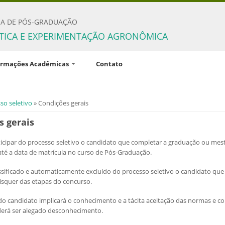
A DE PÓS-GRADUAÇÃO
STICA E EXPERIMENTAÇÃO AGRONÔMICA
ormações Acadêmicas
Contato
são Coordenadora
adores e linhas de
aqui
so seletivo
» Condições gerais
isa
s gerais
plinas do programa
ticipar do processo seletivo o candidato que completar a graduação ou mest
iência em língua inglesa
até a data de matrícula no curso de Pós-Graduação.
ios para concessão de
s
assificado e automaticamente excluído do processo seletivo o candidato qu
isquer das etapas do concurso.
entos e regulamentos
 do candidato implicará o conhecimento e a tácita aceitação das normas e co
derá ser alegado desconhecimento.