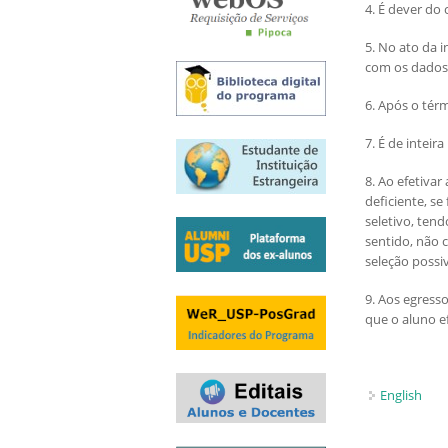
Exames e arguições
4. É dever do
Resultado da seleção
5. No ato da 
com os dados 
6. Após o tér
7. É de intei
8. Ao efetiva
deficiente, se
seletivo, ten
sentido, não 
seleção possi
9. Aos egress
que o aluno e
English