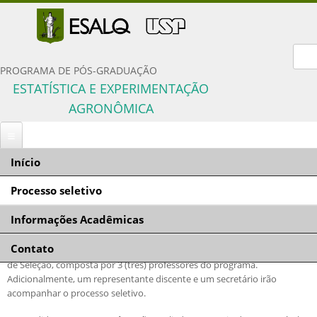
For
PROGRAMA DE PÓS-GRADUAÇÃO
ESTATÍSTICA E EXPERIMENTAÇÃO
AGRONÔMICA
Início
Você está aqui
Início
»
Processo seletivo
» Critérios de seleção
Processo seletivo
Critérios de seleção
Informações Acadêmicas
Inscrição
Os candidatos inscritos para o processo seletivo de mestrado,
Documentação solicitada
Contato
Comissão Coordenadora
doutorado e doutorado direto serão selecionados por uma Comissão
Condições gerais
de Seleção, composta por 3 (três) professores do programa.
Orientadores e linhas de pesquisa
Adicionalmente, um representante discente e um secretário irão
Critérios de seleção
Disciplinas do programa
acompanhar o processo seletivo.
Políticas de Ações Afirmativas
Proficiência em língua inglesa