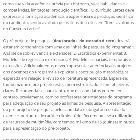
como sua vida acadêmica prévia (seu histórico, suas habilidades e
competências, limitações, produção científica). O currículo Lattes deve
expressar a formação acadêmica, a experiência e a produção científica
do candidato, sendo avaliado pelos itens descritos em “Itens avaliados
no Currículo Lattes”.
O pré-projeto de pesquisa (
doutorado
e
doutorado direto
) deverá
estar em consonância com uma das linhas de pesquisa do Programa: 1.
Análise de sobrevivência e extensões; 2. Estatística experimental; 3.
Modelos de regressão e extensões; 4. Modelos espaciais, temporais e
extensões. Adicionalmente, deverá apresentar aderência aos projetos
dos docentes do Programa e explicitar a contribuição metodológica
esperada em relação à revisão de literatura apresentada. Espera-se,
também, que o pré-projeto esteja bem estruturado e com objetivos
claros. Recomenda-se, para tanto, que os candidatos entrem em
contato, previamente, com os professores orientadores do programa
para adequação de seu projeto às linhas de pesquisa. A apresentação
do pré-projeto de pesquisa pelo candidato é obrigatória no dia do
exame e, portanto, de caráter eliminatório. Recomenda-se a utilização
de recursos de multimídia, com tempo máximo de 15 (quinze) minutos
para a apresentação do pré-projeto.
Em cada etapa avaliativa, os 3 (três) professores membros da Comissão