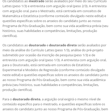
Os candidatos ao
mestrado
serão avaliados por meio do seu Currículo
Número de vagas
Lattes (peso 1/3) e entrevista com arguição oral (peso 2/3). A entrevista
Critérios para concessão de bolsas
com arguição oral, para o Mestrado, está centrada em conceitos de
Candidatos estrangeiros
Regimentos e regulamentos
Matemática e Estatística (conforme conteúdo divulgado neste edital) e
Bolsas
questões específicas sobre os anseios do candidato junto ao nosso
Programa de Pós-Graduação, bem como sua vida acadêmica prévia (seu
Inscrições recebidas
histórico, suas habilidades e competências, limitações, produção
Exames e arguições
científica).
Resultado da seleção
Os candidatos ao
doutorado
e
doutorado direto
serão avaliados por
meio da análise do Currículo Lattes (peso 1/3), análise do pré-projeto
submetido por ocasião da inscrição de pesquisa (peso 1/3) e de
entrevista com arguição oral (peso 1/3). A entrevista com arguição oral,
para o Doutorado, está centrada em conceitos de Estatística
Experimental e Modelos de Regressão (conforme conteúdo divulgado
neste edital) e questões específicas sobre os anseios do candidato junto
ao nosso Programa de Pós-Graduação, bem como sua vida acadêmica
prévia (seu histórico, suas habilidades e competências, limitações,
produção científica).
Para o
doutorado direto
, a arguição oral exigirá o mesmo nível de
conteúdo específico para o mestrado, e questões específicas sobre os
anseios do candidato junto ao nosso Programa de Pós-Graduação, bem