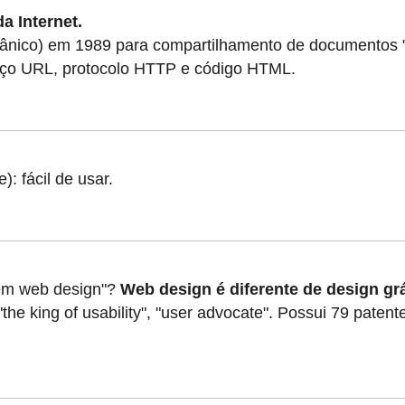
a Internet.
itânico) em 1989 para compartilhamento de documentos "h
reço URL, protocolo HTTP e código HTML.
): fácil de usar.
 em web design"?
Web design é diferente de design grá
he king of usability",
"
user advocate". P
ossui 79 patent