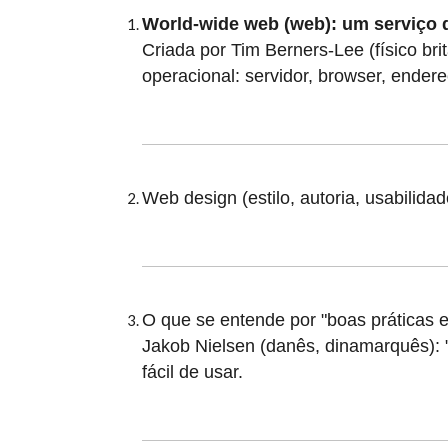
World-wide web (web): um serviço d
Criada por Tim Berners-Lee (físico br
operacional: servidor, browser, ende
Web design (
estilo,
autoria,
usabilidade
O que se entende por "boas práticas
Jakob Nielsen (
danês, dinamarquês): "t
fácil de usar.