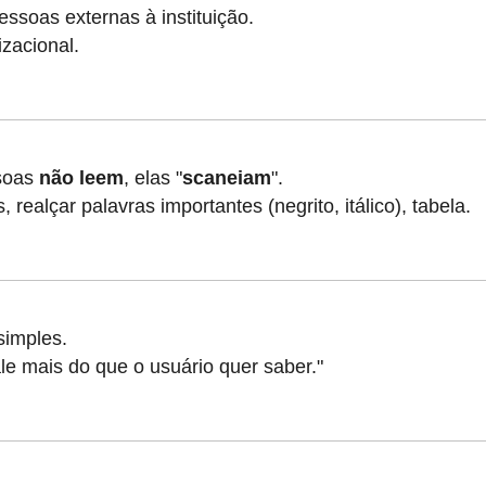
ssoas externas à instituição.
izacional.
soas
não leem
, elas "
scaneiam
".
realçar palavras importantes (negrito, itálico), tabela.
 simples.
ale mais do que o usuário quer saber."