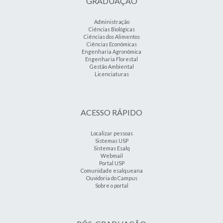
GRADUAÇÃO
Administração
Ciências Biológicas
Ciências dos Alimentos
Ciências Econômicas
Engenharia Agronômica
Engenharia Florestal
Gestão Ambiental
Licenciaturas
ACESSO RÁPIDO
Localizar pessoas
Sistemas USP
Sistemas Esalq
Webmail
Portal USP
Comunidade esalqueana
Ouvidoria do Campus
Sobre o portal