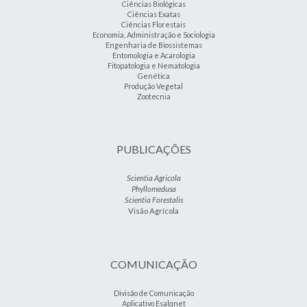
Ciências Biológicas
Ciências Exatas
Ciências Florestais
Economia, Administração e Sociologia
Engenharia de Biossistemas
Entomologia e Acarologia
Fitopatologia e Nematologia
Genética
Produção Vegetal
Zootecnia
PUBLICAÇÕES
Scientia Agricola
Phyllomedusa
Scientia Forestalis
Visão Agrícola
COMUNICAÇÃO
Divisão de Comunicação
Aplicativo Esalqnet