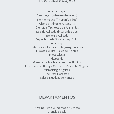
PÓS-GRADUAÇÃO
Administração
(interinstitucional)
Bioenergia
(interunidades)
Bioinformática
Ciência Animal e Pastagens
Ciência e Tecnologia de Alimentos
(interunidades)
Ecologia Aplicada
Economia Aplicada
Engenharia de Sistemas Agrícolas
Entomologia
Estatística e Experimentação Agronômica
Fisiologia e Bioquímica de Plantas
Fitopatologia
Fitotecnia
Genética e Melhoramento de Plantas
Internacional Biologia Celular e Molecular Vegetal
Microbiologia Agrícola
Recursos Florestais
Solos e Nutrição de Plantas
DEPARTAMENTOS
Agroindústria, Alimentos e Nutrição
Ciência do Solo