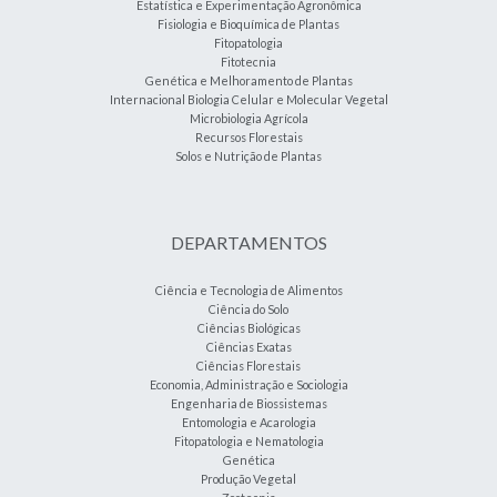
Estatística e Experimentação Agronômica
Fisiologia e Bioquímica de Plantas
Fitopatologia
Fitotecnia
Genética e Melhoramento de Plantas
Internacional Biologia Celular e Molecular Vegetal
Microbiologia Agrícola
Recursos Florestais
Solos e Nutrição de Plantas
DEPARTAMENTOS
Ciência e Tecnologia de Alimentos
Ciência do Solo
Ciências Biológicas
Ciências Exatas
Ciências Florestais
Economia, Administração e Sociologia
Engenharia de Biossistemas
Entomologia e Acarologia
Fitopatologia e Nematologia
Genética
Produção Vegetal