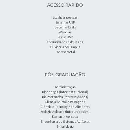
ACESSO RÁPIDO
Localizar pessoas
Sistemas USP
Sistemas Esalq
Webmail
Portal USP
Comunidade esalqueana
Ouvidoria do Campus
Sobre o portal
PÓS-GRADUAÇÃO
Administração
(interinstitucional)
Bioenergia
(interunidades)
Bioinformática
Ciência Animal e Pastagens
Ciência e Tecnologia de Alimentos
(interunidades)
Ecologia Aplicada
Economia Aplicada
Engenharia de Sistemas Agrícolas
Entomologia