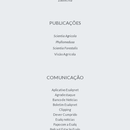
Zootecnia
PUBLICAÇÕES
Scientia Agricola
Phyllomedusa
Scientia Forestalis
Visão Agrícola
COMUNICAÇÃO
Aplicativo Esalqnet
Agrodestaque
Banco de Notícias
Boletim Esalqnet
Clipping
Dever Cumprido
Esalq notícias
Papo com a Esalq
Podcast Estação Esalq