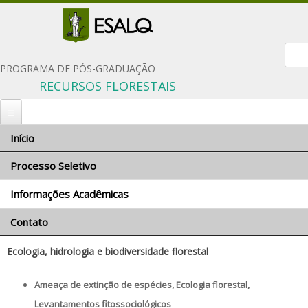
Form
PROGRAMA DE PÓS-GRADUAÇÃO
RECURSOS FLORESTAIS
Início
Você está aqui
Início
»
Informações Acadêmicas
» Orientadores e linhas de pesquisa
Processo Seletivo
Orientadores e linhas de pesquisa
Informações Acadêmicas
Inscrição
English
Documentação solicitada
Contato
Comissão Coordenadora
Condições gerais
Orientadores e linhas de pesquisa
Ecologia, hidrologia e biodiversidade florestal
Critérios de seleção
Disciplinas do programa
Políticas de Ações Afirmativas
Ameaça de extinção de espécies, Ecologia florestal,
Proficiência em língua inglesa
Número de vagas
Levantamentos fitossociológicos
Regimentos e regulamentos