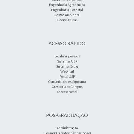
Engenharia Agronômica
Engenharia Florestal
Gestão Ambiental
Licenciaturas
ACESSO RÁPIDO
Localizar pessoas
Sistemas USP
Sistemas Esalq
Webmail
Portal USP
Comunidade esalqueana
Ouvidoria do Campus
Sobre o portal
PÓS-GRADUAÇÃO
Administração
(interinstitucional)
Bioenergia