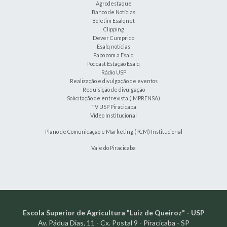
Agrodestaque
Banco de Notícias
Boletim Esalqnet
Clipping
Dever Cumprido
Esalq notícias
Papo com a Esalq
Podcast Estação Esalq
Rádio USP
Realização e divulgação de eventos
Requisição de divulgação
Solicitação de entrevista (IMPRENSA)
TV USP Piracicaba
Vídeo Institucional
Plano de Comunicação e Marketing (PCM) Institucional
Vale do Piracicaba
Escola Superior de Agricultura "Luiz de Queiroz" - USP
Av. Pádua Dias, 11 - Cx. Postal 9 - Piracicaba - SP