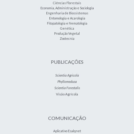
Ciências Florestais
Economia, Administração e Sociologia
Engenharia de Biossistemas
Entomologia e Acarologia
Fitopatologia e Nematologia
Genética
Produção Vegetal
Zootecnia
PUBLICAÇÕES
Scientia Agricola
Phyllomedusa
Scientia Forestalis
Visão Agrícola
COMUNICAÇÃO
Aplicativo Esalqnet