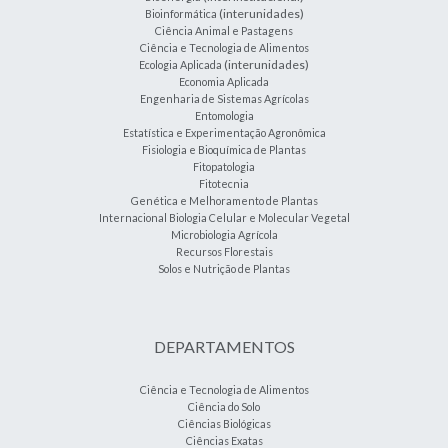
(interunidades)
Bioinformática
Ciência Animal e Pastagens
Ciência e Tecnologia de Alimentos
(interunidades)
Ecologia Aplicada
Economia Aplicada
Engenharia de Sistemas Agrícolas
Entomologia
Estatística e Experimentação Agronômica
Fisiologia e Bioquímica de Plantas
Fitopatologia
Fitotecnia
Genética e Melhoramento de Plantas
Internacional Biologia Celular e Molecular Vegetal
Microbiologia Agrícola
Recursos Florestais
Solos e Nutrição de Plantas
DEPARTAMENTOS
Ciência e Tecnologia de Alimentos
Ciência do Solo
Ciências Biológicas
Ciências Exatas