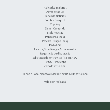
Aplicativo Esalqnet
Agrodestaque
Banco de Notícias
Boletim Esalqnet
Clipping
Dever Cumprido
Esalq notícias
Papo com a Esalq
Podcast Estação Esalq
Rádio USP
Realização e divulgação de eventos
Requisição de divulgação
Solicitação de entrevista (IMPRENSA)
TV USP Piracicaba
Vídeo Institucional
Plano de Comunicação e Marketing (PCM) Institucional
Vale do Piracicaba