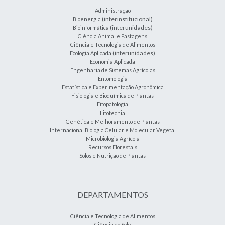
Administração
(interinstitucional)
Bioenergia
(interunidades)
Bioinformática
Ciência Animal e Pastagens
Ciência e Tecnologia de Alimentos
(interunidades)
Ecologia Aplicada
Economia Aplicada
Engenharia de Sistemas Agrícolas
Entomologia
Estatística e Experimentação Agronômica
Fisiologia e Bioquímica de Plantas
Fitopatologia
Fitotecnia
Genética e Melhoramento de Plantas
Internacional Biologia Celular e Molecular Vegetal
Microbiologia Agrícola
Recursos Florestais
Solos e Nutrição de Plantas
DEPARTAMENTOS
Ciência e Tecnologia de Alimentos
Ciência do Solo