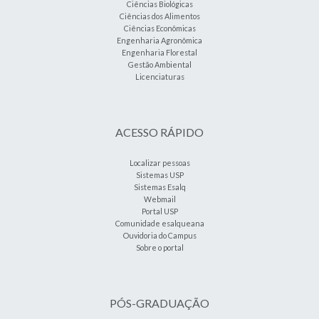
Ciências Biológicas
Ciências dos Alimentos
Ciências Econômicas
Engenharia Agronômica
Engenharia Florestal
Gestão Ambiental
Licenciaturas
ACESSO RÁPIDO
Localizar pessoas
Sistemas USP
Sistemas Esalq
Webmail
Portal USP
Comunidade esalqueana
Ouvidoria do Campus
Sobre o portal
PÓS-GRADUAÇÃO