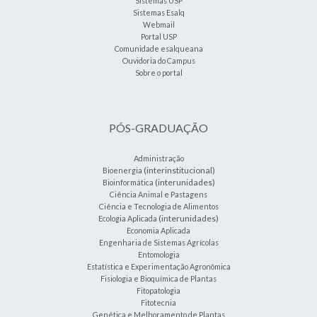
Sistemas USP
Sistemas Esalq
Webmail
Portal USP
Comunidade esalqueana
Ouvidoria do Campus
Sobre o portal
PÓS-GRADUAÇÃO
Administração
(interinstitucional)
Bioenergia
(interunidades)
Bioinformática
Ciência Animal e Pastagens
Ciência e Tecnologia de Alimentos
(interunidades)
Ecologia Aplicada
Economia Aplicada
Engenharia de Sistemas Agrícolas
Entomologia
Estatística e Experimentação Agronômica
Fisiologia e Bioquímica de Plantas
Fitopatologia
Fitotecnia
Genética e Melhoramento de Plantas