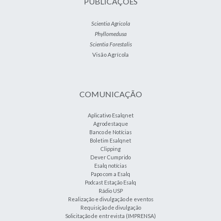
PUBLICAÇÕES
Scientia Agricola
Phyllomedusa
Scientia Forestalis
Visão Agrícola
COMUNICAÇÃO
Aplicativo Esalqnet
Agrodestaque
Banco de Notícias
Boletim Esalqnet
Clipping
Dever Cumprido
Esalq notícias
Papo com a Esalq
Podcast Estação Esalq
Rádio USP
Realização e divulgação de eventos
Requisição de divulgação
Solicitação de entrevista (IMPRENSA)