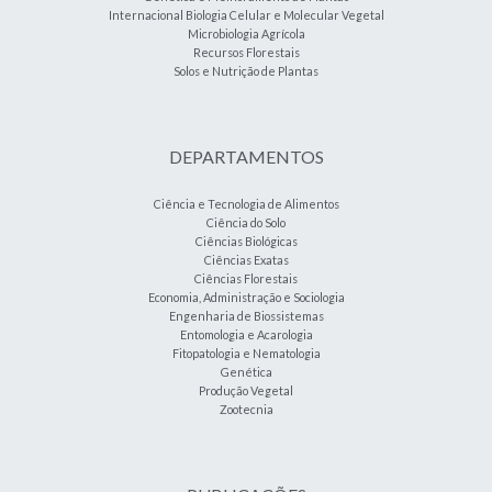
Internacional Biologia Celular e Molecular Vegetal
Microbiologia Agrícola
Recursos Florestais
Solos e Nutrição de Plantas
DEPARTAMENTOS
Ciência e Tecnologia de Alimentos
Ciência do Solo
Ciências Biológicas
Ciências Exatas
Ciências Florestais
Economia, Administração e Sociologia
Engenharia de Biossistemas
Entomologia e Acarologia
Fitopatologia e Nematologia
Genética
Produção Vegetal
Zootecnia