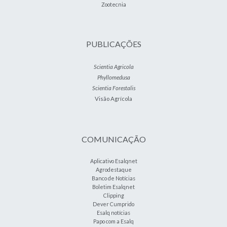
Zootecnia
PUBLICAÇÕES
Scientia Agricola
Phyllomedusa
Scientia Forestalis
Visão Agrícola
COMUNICAÇÃO
Aplicativo Esalqnet
Agrodestaque
Banco de Notícias
Boletim Esalqnet
Clipping
Dever Cumprido
Esalq notícias
Papo com a Esalq