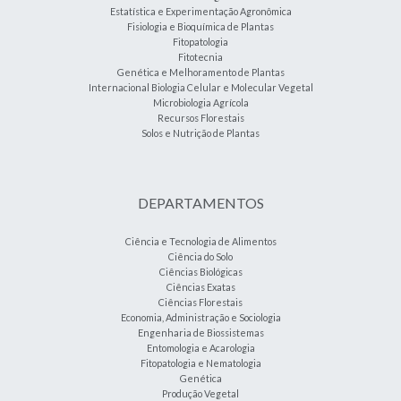
Estatística e Experimentação Agronômica
Fisiologia e Bioquímica de Plantas
Fitopatologia
Fitotecnia
Genética e Melhoramento de Plantas
Internacional Biologia Celular e Molecular Vegetal
Microbiologia Agrícola
Recursos Florestais
Solos e Nutrição de Plantas
DEPARTAMENTOS
Ciência e Tecnologia de Alimentos
Ciência do Solo
Ciências Biológicas
Ciências Exatas
Ciências Florestais
Economia, Administração e Sociologia
Engenharia de Biossistemas
Entomologia e Acarologia
Fitopatologia e Nematologia
Genética
Produção Vegetal