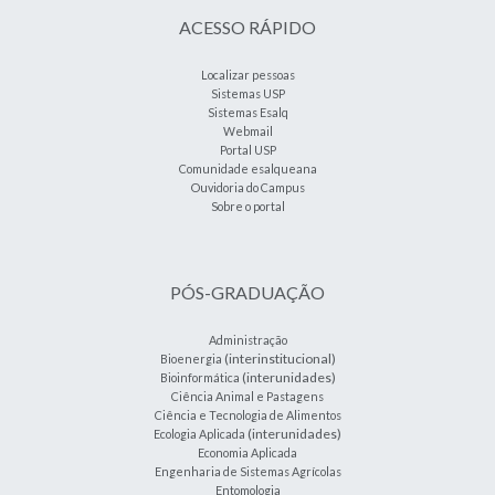
ACESSO RÁPIDO
Localizar pessoas
Sistemas USP
Sistemas Esalq
Webmail
Portal USP
Comunidade esalqueana
Ouvidoria do Campus
Sobre o portal
PÓS-GRADUAÇÃO
Administração
(interinstitucional)
Bioenergia
(interunidades)
Bioinformática
Ciência Animal e Pastagens
Ciência e Tecnologia de Alimentos
(interunidades)
Ecologia Aplicada
Economia Aplicada
Engenharia de Sistemas Agrícolas
Entomologia