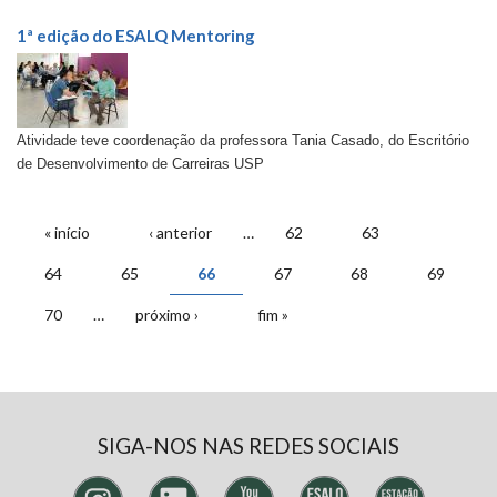
1ª edição do ESALQ Mentoring
Atividade teve coordenação da professora Tania Casado, do Escritório
de Desenvolvimento de Carreiras USP
PÁGINAS
« início
‹ anterior
…
62
63
64
65
66
67
68
69
70
…
próximo ›
fim »
SIGA-NOS NAS REDES SOCIAIS