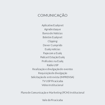
COMUNICAÇÃO
Aplicativo Esalqnet
Agrodestaque
Banco de Notícias
Boletim Esalqnet
Clipping
Dever Cumprido
Esalq notícias
Papo com a Esalq
Podcast Estação Esalq
Profissões na Esalq
Rádio USP
Realização e divulgação de eventos
Requisição de divulgação
Solicitação de entrevista (IMPRENSA)
TV USP Piracicaba
Vídeo Institucional
Plano de Comunicação e Marketing (PCM) Institucional
Vale do Piracicaba