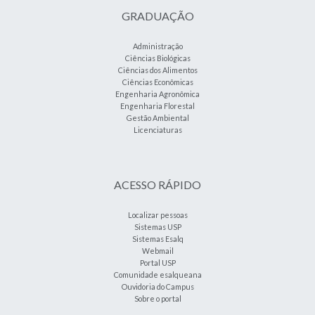
GRADUAÇÃO
Administração
Ciências Biológicas
Ciências dos Alimentos
Ciências Econômicas
Engenharia Agronômica
Engenharia Florestal
Gestão Ambiental
Licenciaturas
ACESSO RÁPIDO
Localizar pessoas
Sistemas USP
Sistemas Esalq
Webmail
Portal USP
Comunidade esalqueana
Ouvidoria do Campus
Sobre o portal