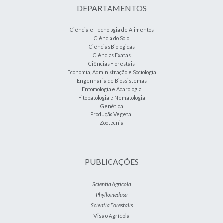
DEPARTAMENTOS
Ciência e Tecnologia de Alimentos
Ciência do Solo
Ciências Biológicas
Ciências Exatas
Ciências Florestais
Economia, Administração e Sociologia
Engenharia de Biossistemas
Entomologia e Acarologia
Fitopatologia e Nematologia
Genética
Produção Vegetal
Zootecnia
PUBLICAÇÕES
Scientia Agricola
Phyllomedusa
Scientia Forestalis
Visão Agrícola