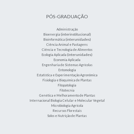
PÓS-GRADUAÇÃO
Administração
(interinstitucional)
Bioenergia
(interunidades)
Bioinformática
Ciência Animal e Pastagens
Ciência e Tecnologia de Alimentos
(interunidades)
Ecologia Aplicada
Economia Aplicada
Engenharia de Sistemas Agrícolas
Entomologia
Estatística e Experimentação Agronômica
Fisiologia e Bioquímica de Plantas
Fitopatologia
Fitotecnia
Genética e Melhoramento de Plantas
Internacional Biologia Celular e Molecular Vegetal
Microbiologia Agrícola
Recursos Florestais
Solos e Nutrição de Plantas