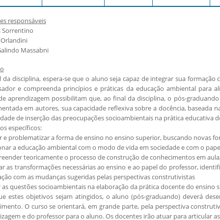
es responsáveis
 Sorrentino
a Orlandini
Galindo Massabni
vo
l da disciplina, espera-se que o aluno seja capaz de integrar sua formaçã
sador e compreenda princípios e práticas da educação ambiental para a
de aprendizagem possibilitam que, ao final da disciplina, o pós-graduan
entada em autores, sua capacidade reflexiva sobre a docência, baseada n
dade de inserção das preocupações socioambientais na prática educativa d
os específicos:
tir e problematizar a forma de ensino no ensino superior, buscando novas fo
cionar a educação ambiental com o modo de vida em sociedade e com o papel
reender teoricamente o processo de construção de conhecimentos em aula
sar as transformações necessárias ao ensino e ao papel do professor, ident
ação com as mudanças sugeridas pelas perspectivas construtivistas
ir as questões socioambientais na elaboração da prática docente do ensino s
ue estes objetivos sejam atingidos, o aluno (pós-graduando) deverá des
mento. O curso se orientará, em grande parte, pela perspectiva construtiv
zagem e do professor para o aluno. Os docentes irão atuar para articular as 