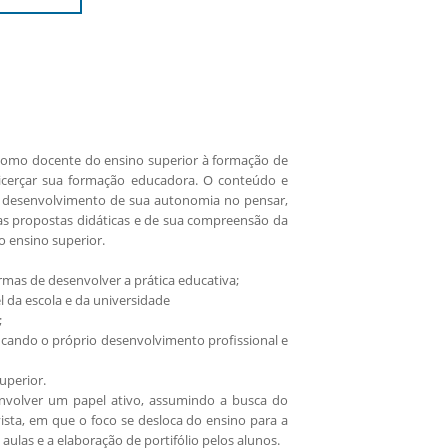
o como docente do ensino superior à formação de
licerçar sua formação educadora. O conteúdo e
do desenvolvimento de sua autonomia no pensar,
as propostas didáticas e de sua compreensão da
o ensino superior.
rmas de desenvolver a prática educativa;
 da escola e da universidade
;
ificando o próprio desenvolvimento profissional e
uperior.
envolver um papel ativo, assumindo a busca do
ista, em que o foco se desloca do ensino para a
aulas e a elaboração de portifólio pelos alunos.