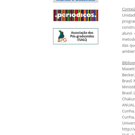
Conte
Unidad
progra
constr
aluno 
metodo
das que
ambient
Bibliog
Masetto
Becker,
Brasil.
Minist
Brasil.
Chakur,
ANUAL 
Cunha, 
Cunha,
Unive
http:/
Elali,