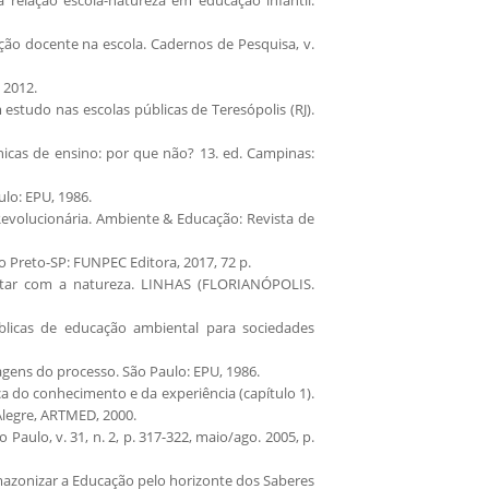
ação docente na escola. Cadernos de Pesquisa, v.
 2012.
 estudo nas escolas públicas de Teresópolis (RJ).
écnicas de ensino: por que não? 13. ed. Campinas:
lo: EPU, 1986.
al Revolucionária. Ambiente & Educação: Revista de
o Preto-SP: FUNPEC Editora, 2017, 72 p.
mentar com a natureza. LINHAS (FLORIANÓPOLIS.
úblicas de educação ambiental para sociedades
agens do processo. São Paulo: EPU, 1986.
ca do conhecimento e da experiência (capítulo 1).
 Alegre, ARTMED, 2000.
Paulo, v. 31, n. 2, p. 317-322, maio/ago. 2005, p.
azonizar a Educação pelo horizonte dos Saberes