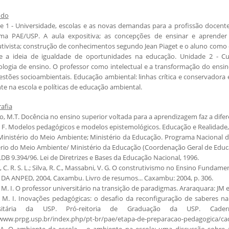
údo
e 1 - Universidade, escolas e as novas demandas para a profissão docent
ma PAE/USP. A aula expositiva; as concepções de ensinar e aprender 
utivista; construção de conhecimentos segundo Jean Piaget e o aluno como
e a ideia de igualdade de oportunidades na educação. Unidade 2 - Currí
logia de ensino. O professor como intelectual e a transformação do ensi
stões socioambientais. Educação ambiental: linhas crítica e conservadora 
e na escola e políticas de educação ambiental.
rafia
, M.T. Docência no ensino superior voltada para a aprendizagem faz a difer
 F. Modelos pedagógicos e modelos epistemológicos. Educação e Realidade, Por
 Ministério do Meio Ambiente; Ministério da Educação. Programa Nacional d
ério do Meio Ambiente/ Ministério da Educação (Coordenação Geral de Educ
 LDB 9.394/96. Lei de Diretrizes e Bases da Educação Nacional, 1996.
 C. R. S. L.; Silva, R. C., Massabni, V. G. O construtivismo no Ensino Funda
DA ANPED, 2004, Caxambu. Livro de resumos... Caxambu: 2004, p. 306.
M. I. O professor universitário na transição de paradigmas. Araraquara: JM e
 M. I. Inovações pedagógicas: o desafio da reconfiguração de saberes na
rsitária da USP. Pró-reitoria de Graduação da USP. Cade
/www.prpg.usp.br/index.php/pt-br/pae/etapa-de-preparacao-pedagogica/ca
 G.A. O ambiente da escola – o ambiente na escola: uma discussão sobre a