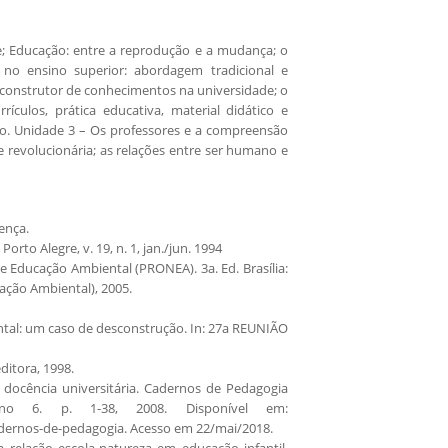
e; Educação: entre a reprodução e a mudança; o
no ensino superior: abordagem tradicional e
 construtor de conhecimentos na universidade; o
culos, prática educativa, material didático e
no. Unidade 3 – Os professores e a compreensão
e revolucionária; as relações entre ser humano e
ença.
to Alegre, v. 19, n. 1, jan./jun. 1994
e Educação Ambiental (PRONEA). 3a. Ed. Brasília:
ação Ambiental), 2005.
mental: um caso de desconstrução. In: 27a REUNIÃO
ditora, 1998.
 docência universitária. Cadernos de Pedagogia
rno 6. p. 1-38, 2008. Disponível em:
dernos-de-pedagogia. Acesso em 22/mai/2018.
 relação escola-natureza em educação infantil.