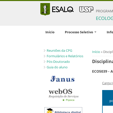
PROGRAM
ECOLOG
Início
Processo Seletivo
Inf
Inscrição
Comis
Reuniões da CPG
Documentação solicitada
Orien
Você está 
Início
» Discipl
pesqu
Formulários e Relatórios
Condições gerais
Disciplin
Pós-Doutorado
Disci
Critérios de seleção
Guia do aluno
ECO5039 - A
Norma
Políticas de Ações Afirmativas
regul
Orientadores disponíveis e
Carga 
número de vagas
Candidatos estrangeiros
p
Bolsas
Inscrições recebidas