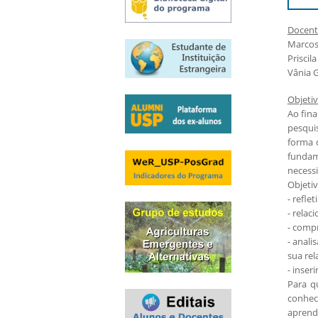
Exames e arguições
Docent
Resultado da seleção
Marcos
Priscil
Vânia 
Objeti
Ao fina
pesqui
forma 
fundam
necessi
Objetiv
- refle
- rela
- comp
- anali
sua rel
- inser
Para q
conheci
aprendi