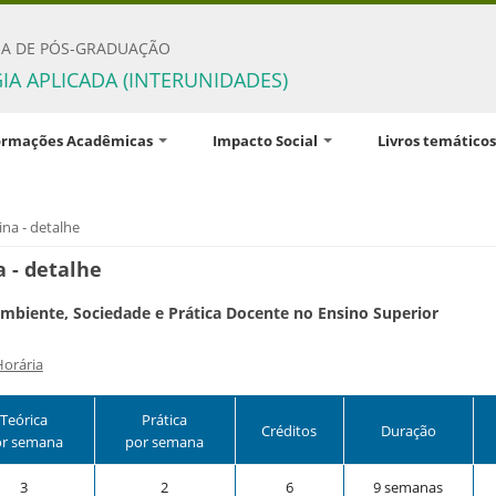
A DE PÓS-GRADUAÇÃO
IA APLICADA (INTERUNIDADES)
ormações Acadêmicas
Impacto Social
Livros temáticos
são Coordenadora
Prêmios
tadores e linhas de
Prêmio Tese Destaque USP
aqui
ina - detalhe
isa
Prêmio Mães Pesquisadoras
a - detalhe
plinas do programa
da USP 2025
mbiente, Sociedade e Prática Docente no Ensino Superior
s, regimentos e
amentos
Horária
Teórica
Prática
Créditos
Duração
or semana
por semana
3
2
6
9 semanas