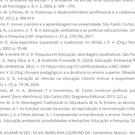
 de Psicologia, v. 8, n. 2, 2003, p. 309 – 319.
A. M. e Flores, M. A. Potenciar o desenvolvimento profissional e a colabor
147, 2012, p. 900-919.
n, F. Inovar o ensino e a aprendizagem na universidade. São Paulo: Cortez,
 R.; Loureiro, C. F. B. A educação ambiental e as políticas educacionais: um
o e Pesquisa (USP. Impresso), v. 37, p. 279-292, 2011.
A. O. Aula expositiva: superando o tradicional. In: VEIGA, I. P. A. (Org.) T
, 2002. p. 35-48.
M. e André, M. E. D. Pesquisa em Educação: abordagens qualitativas. São Pau
I. K., Nery Silva, A. C., & Andriollo Trovarelli, R. (2023). Educação Ambient
o Ambiental, 28(2), 1–19. https://doi.org/10.14295/ambeduc.v28i2.14365
i, V. G. (Org.) Ensaios pedagógicos e a docência no ensino superior. Ribeirã
ni, V. G. Iniciação às ciências na educação infantil: brincar e experi
, v. 25, p. 19-38, 2024.
do, M. H. A., Brianezi, T e Sorrentino, M. Como construir políticas p
áveis? [livro eletrônico]. São Carlos (SP): Diagrama Editorial, 2015. 222 p.
i, M. G. N. Abordagem Tradicional. In: Mizukami, M. G. N. Ensino: as abord
ómez, A. I. As funções sociais da escola: da reprodução à reconstrução críti
ristán, J. G. e Pérez Gómez, A. I. Compreender e transformar o ensino. Porto
L. Educação ambiental: possibilidades e limitações. Educação e Pesquisa, São 
A, VILMAR ALVES ; SILVA, MARILENA LOUREIRO DA ; Sorrentino, Marcos . Am