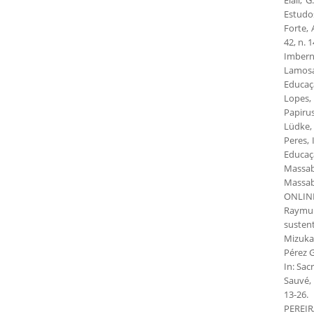
Estudos
Forte, 
42, n. 
Imbernó
Lamosa,
Educaçã
Lopes, 
Papirus
Lüdke, 
Peres, 
Educaçã
Massabn
Massab
ONLINE)
Raymun
sustent
Mizukam
Pérez G
In: Sac
Sauvé, 
13-26.
PEREIR