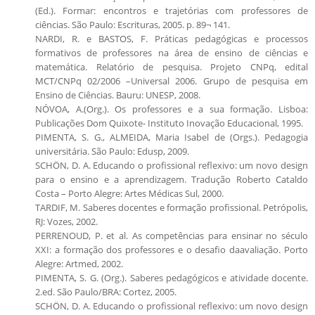
(Ed.). Formar: encontros e trajetórias com professores de
ciências. São Paulo: Escrituras, 2005. p. 89¬ 141.
NARDI, R. e BASTOS, F. Práticas pedagógicas e processos
formativos de professores na área de ensino de ciências e
matemática. Relatório de pesquisa. Projeto CNPq, edital
MCT/CNPq 02/2006 –Universal 2006. Grupo de pesquisa em
Ensino de Ciências. Bauru: UNESP, 2008.
NÓVOA, A.(Org.). Os professores e a sua formação. Lisboa:
Publicações Dom Quixote- Instituto Inovação Educacional, 1995.
PIMENTA, S. G., ALMEIDA, Maria Isabel de (Orgs.). Pedagogia
universitária. São Paulo: Edusp, 2009.
SCHÖN, D. A. Educando o profissional reflexivo: um novo design
para o ensino e a aprendizagem. Tradução Roberto Cataldo
Costa – Porto Alegre: Artes Médicas Sul, 2000.
TARDIF, M. Saberes docentes e formação profissional. Petrópolis,
RJ: Vozes, 2002.
PERRENOUD, P. et al. As competências para ensinar no século
XXI: a formação dos professores e o desafio daavaliação. Porto
Alegre: Artmed, 2002.
PIMENTA, S. G. (Org.). Saberes pedagógicos e atividade docente.
2.ed. São Paulo/BRA: Cortez, 2005.
SCHÖN, D. A. Educando o profissional reflexivo: um novo design