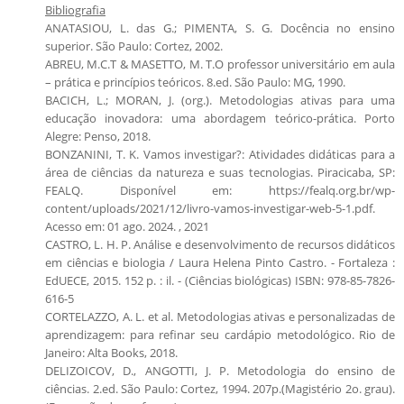
Bibliografia
ANATASIOU, L. das G.; PIMENTA, S. G. Docência no ensino
superior. São Paulo: Cortez, 2002.
ABREU, M.C.T & MASETTO, M. T.O professor universitário em aula
– prática e princípios teóricos. 8.ed. São Paulo: MG, 1990.
BACICH, L.; MORAN, J. (org.). Metodologias ativas para uma
educação inovadora: uma abordagem teórico-prática. Porto
Alegre: Penso, 2018.
BONZANINI, T. K. Vamos investigar?: Atividades didáticas para a
área de ciências da natureza e suas tecnologias. Piracicaba, SP:
FEALQ. Disponível em: https://fealq.org.br/wp-
content/uploads/2021/12/livro-vamos-investigar-web-5-1.pdf.
Acesso em: 01 ago. 2024. , 2021
CASTRO, L. H. P. Análise e desenvolvimento de recursos didáticos
em ciências e biologia / Laura Helena Pinto Castro. - Fortaleza :
EdUECE, 2015. 152 p. : il. - (Ciências biológicas) ISBN: 978-85-7826-
616-5
CORTELAZZO, A. L. et al. Metodologias ativas e personalizadas de
aprendizagem: para refinar seu cardápio metodológico. Rio de
Janeiro: Alta Books, 2018.
DELIZOICOV, D., ANGOTTI, J. P. Metodologia do ensino de
ciências. 2.ed. São Paulo: Cortez, 1994. 207p.(Magistério 2o. grau).