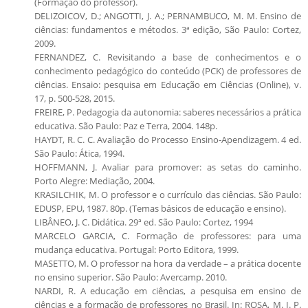
(Formação do professor).
DELIZOICOV, D.; ANGOTTI, J. A.; PERNAMBUCO, M. M. Ensino de
ciências: fundamentos e métodos. 3ª edição, São Paulo: Cortez,
2009.
FERNANDEZ, C. Revisitando a base de conhecimentos e o
conhecimento pedagógico do conteúdo (PCK) de professores de
ciências. Ensaio: pesquisa em Educação em Ciências (Online), v.
17, p. 500-528, 2015.
FREIRE, P. Pedagogia da autonomia: saberes necessários a prática
educativa. São Paulo: Paz e Terra, 2004. 148p.
HAYDT, R. C. C. Avaliação do Processo Ensino-Apendizagem. 4 ed.
São Paulo: Ática, 1994.
HOFFMANN, J. Avaliar para promover: as setas do caminho.
Porto Alegre: Mediação, 2004.
KRASILCHIK, M. O professor e o currículo das ciências. São Paulo:
EDUSP, EPU, 1987. 80p. (Temas básicos de educação e ensino).
LIBÂNEO, J. C. Didática. 29ª ed. São Paulo: Cortez, 1994
MARCELO GARCIA, C. Formação de professores: para uma
mudança educativa. Portugal: Porto Editora, 1999.
MASETTO, M. O professor na hora da verdade – a prática docente
no ensino superior. São Paulo: Avercamp. 2010.
NARDI, R. A educação em ciências, a pesquisa em ensino de
ciências e a formação de professores no Brasil. In: ROSA, M. I. P.