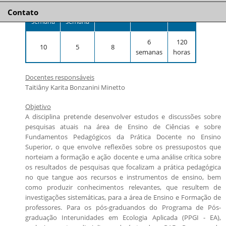
Teórica
Prática
Prêmio Mães Pesquisadoras da USP 2025
Orientadores disponíveis e número de vagas
por
por
Créditos
Duração
Total
Contato
semana
semana
Candidatos estrangeiros
Bolsas
6
120
10
5
8
semanas
horas
Inscrições recebidas
Exames e arguições
Docentes responsáveis
Resultado da seleção
Taitiâny Karita Bonzanini Minetto
Objetivo
A disciplina pretende desenvolver estudos e discussões sobre
pesquisas atuais na área de Ensino de Ciências e sobre
Fundamentos Pedagógicos da Prática Docente no Ensino
Superior, o que envolve reflexões sobre os pressupostos que
norteiam a formação e ação docente e uma análise crítica sobre
os resultados de pesquisas que focalizam a prática pedagógica
no que tangue aos recursos e instrumentos de ensino, bem
como produzir conhecimentos relevantes, que resultem de
investigações sistemáticas, para a área de Ensino e Formação de
professores. Para os pós-graduandos do Programa de Pós-
graduação Interunidades em Ecologia Aplicada (PPGI - EA),