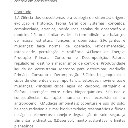
contôle em ecossistemas.
Conteúdo
1.A Ciência dos ecossistemas e a ecologia de sistemas: origem,
evolução e histórico. Teoria Geral dos Sistemas: conceitos,
complexidade, arranjos, hieráquicos escalas de observação e
modelos 2.Fatores limitantes, leis da termodinâmica e balanços
de massa, estrutura, funções e cibernética. 3.Forçantes e
mudanças: faixa normal de operação, retroalimentação,
estabilidade, pertubação e resiliência. 4.Fluxos de Energia:
Produção Primária, Consumo e Decomposição. Fatores
reguladores, destino e mecanismos de controle. Produtividade
líquida do ecossistema. Métodos para determinar Produção
Primária, Consumo e Decomposição. 5.Ciclos biogeoquímicos:
ciclos de elementos e sua importância; estoques, movimentos e
mudanças. Principais ciclos: água do carbono, nitrogênio e
fósforo. Interações entre ciclos biogeoquímicos. 6.Causas e
consequências da ação humana nos ecossistemas: o
antropoceno. 7.Mudaças ambientais: cobertura e uso do solo;
balanço radiativo e clima; biodiversidade; reservatórios e fluxos
de água e elementos; manejo e degradação do solo; seguraça
alimentar e climática. 8.Desenvolvimento sustentável e limites
planetários.