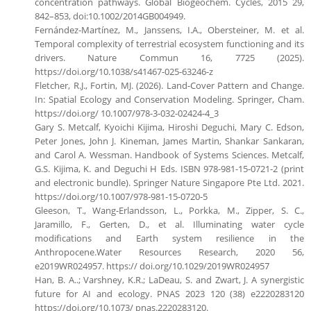
concentration pathways. Global Biogeochem. Cycles, 2015 29,
842–853, doi:10.1002/2014GB004949.
Fernández-Martínez, M., Janssens, I.A., Obersteiner, M. et al.
Temporal complexity of terrestrial ecosystem functioning and its
drivers. Nature Commun 16, 7725 (2025).
https://doi.org/10.1038/s41467-025-63246-z
Fletcher, R.J., Fortin, MJ. (2026). Land-Cover Pattern and Change.
In: Spatial Ecology and Conservation Modeling. Springer, Cham.
https://doi.org/ 10.1007/978-3-032-02424-4_3
Gary S. Metcalf, Kyoichi Kijima, Hiroshi Deguchi, Mary C. Edson,
Peter Jones, John J. Kineman, James Martin, Shankar Sankaran,
and Carol A. Wessman. Handbook of Systems Sciences. Metcalf,
G.S. Kijima, K. and Deguchi H Eds. ISBN 978-981-15-0721-2 (print
and electronic bundle). Springer Nature Singapore Pte Ltd. 2021.
https://doi.org/10.1007/978-981-15-0720-5
Gleeson, T., Wang-Erlandsson, L., Porkka, M., Zipper, S. C.,
Jaramillo, F., Gerten, D., et al. Illuminating water cycle
modifications and Earth system resilience in the
Anthropocene.Water Resources Research, 2020 56,
e2019WR024957. https:// doi.org/10.1029/2019WR024957
Han, B. A..; Varshney, K.R.; LaDeau, S. and Zwart, J. A synergistic
future for AI and ecology. PNAS 2023 120 (38) e2220283120
https://doi.org/10.1073/ pnas.2220283120.