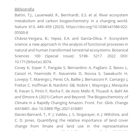
Bibliografia
Battin, T.J., Lauerwald, R., Bernhardt, E.S. et al. River ecosystem
metabolism and carbon biogeochemistry in a changing world.
Nature 613, 449–459 (2023). https://doi.org/10.1038/s41586-022-
05500-8
Chávez-Vergara, B.; Yepez, E.A. and García-Oliva, F. Ecosystem
science: a new approach in the analysis of functional processes in
natural and human transformed terrestrial ecosystems. Botanical
Sciences 100 (Special Issue): S198- S217. 2022 DOI:
10.17129/botsci.3074.
Covey K, Soper F, Pangala S, Bernardino A, Pagliaro Z, Basso L,
Cassol H, Fearnside P, Navarrete D, Novoa S, Sawakuchi H,
Lovejoy T, Marengo J, Peres CA, Baillie J, Bernasconi P, Camargo J,
Freitas C, Hoffman B, Nardoto GB, Nobre I, Mayorga J, Mesquita
R, Pavan S, Pinto F, Rocha F, de Assis Mello R, Thuault A, Bahl AA
and Elmore A (2021) Carbon and Beyond: The Biogeochemistry of
Climate in a Rapidly Changing Amazon. Front. For. Glob. Change
4:618401. doi: 10.3389/ ffgc.2021.618401
Davies-Barnard, T., P. J. Valdes, J. S. Singarayer, A. J. Wiltshire, and
C. D. Jones. Quantifying the relative importance of land cover
change from limate and land use in the representative