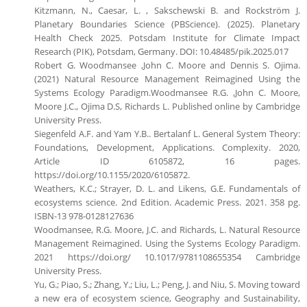
Kitzmann, N., Caesar, L. , Sakschewski B. and Rockström J.
Planetary Boundaries Science (PBScience). (2025). Planetary
Health Check 2025. Potsdam Institute for Climate Impact
Research (PIK), Potsdam, Germany. DOI: 10.48485/pik.2025.017
Robert G. Woodmansee ,John C. Moore and Dennis S. Ojima.
(2021) Natural Resource Management Reimagined Using the
Systems Ecology Paradigm.Woodmansee R.G. ,John C. Moore,
Moore J.C., Ojima D.S, Richards L. Published online by Cambridge
University Press.
Siegenfeld A.F. and Yam Y.B.. Bertalanf L. General System Theory:
Foundations, Development, Applications. Complexity. 2020,
Article ID 6105872, 16 pages.
https://doi.org/10.1155/2020/6105872.
Weathers, K.C.; Strayer, D. L. and Likens, G.E. Fundamentals of
ecosystems science. 2nd Edition. Academic Press. 2021. 358 pg.
ISBN-13 978-0128127636
Woodmansee, R.G. Moore, J.C. and Richards, L. Natural Resource
Management Reimagined. Using the Systems Ecology Paradigm.
2021 https://doi.org/ 10.1017/9781108655354 Cambridge
University Press.
Yu, G.; Piao, S.; Zhang, Y.; Liu, L.; Peng, J. and Niu, S. Moving toward
a new era of ecosystem science, Geography and Sustainability,