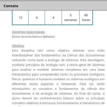
por
por
Créditos
Duração
Total
Prêmio Mães Pesquisadoras da USP 2025
Orientadores disponíveis e número de vagas
semana
semana
Contato
Candidatos estrangeiros
3
60
12
4
4
Bolsas
semanas
horas
Inscrições recebidas
Docentes responsáveis
Exames e arguições
Maria Victoria Ramos Ballester
Resultado da seleção
Objetivo
Esta disciplina tem como objetivo oferecer uma visão
interdisciplinar dos fundamentos da Ciência dos Ecossistemas
utilizando como base a ecologia de sistemas. Esta abordagem,
combina princípios de ecologia com a teoria geral de sistemas
para analisar e modelar sistemas complexos em uma base
mecanicistica para compreender como os processos biológicos,
físicos, químicos e humanos moldam os sistemas ecológicos em
diferentes esclas espaciais e temporais. Para tal, serão
introduzidos os conceitos e fundamentos da ciência dos
ecossistemas e da ecologia de sistemas. Ao final do curso, o
aluno deverá ter conhecimentos básicos sobre os principais
conceitos relativos à estrutura, funcionamento e mecanismos de