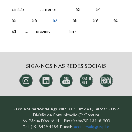
PÁGINAS
« início
‹ anterior
…
53
54
55
56
57
58
59
60
61
…
próximo ›
fim »
SIGA-NOS NAS REDES SOCIAIS
Escola Superior de Agricultura "Luiz de Queiroz" - USP
Divisão de Comunicação (DvComun)
Av. Pádua Dias, nº 11 – Piracicaba/SP 13418-900
Tel: (19) 3429.4485 E-mail:
acom.esalq@usp.br