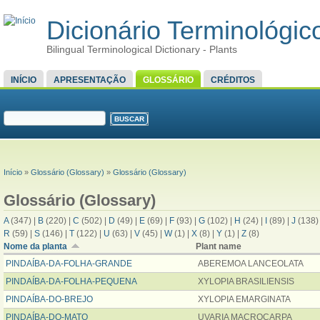
Dicionário Terminológico
Bilingual Terminological Dictionary - Plants
MENU PRINCIPAL
INÍCIO
APRESENTAÇÃO
GLOSSÁRIO
CRÉDITOS
FORMULÁRIO DE BUSCA
Buscar
VOCÊ ESTÁ AQUI
Início
»
Glossário (Glossary)
»
Glossário (Glossary)
Glossário (Glossary)
A
(347)
|
B
(220)
|
C
(502)
|
D
(49)
|
E
(69)
|
F
(93)
|
G
(102)
|
H
(24)
|
I
(89)
|
J
(138
R
(59)
|
S
(146)
|
T
(122)
|
U
(63)
|
V
(45)
|
W
(1)
|
X
(8)
|
Y
(1)
|
Z
(8)
Nome da planta
Plant name
PINDAÍBA-DA-FOLHA-GRANDE
ABEREMOA LANCEOLATA
PINDAÍBA-DA-FOLHA-PEQUENA
XYLOPIA BRASILIENSIS
PINDAÍBA-DO-BREJO
XYLOPIA EMARGINATA
PINDAÍBA-DO-MATO
UVARIA MACROCARPA