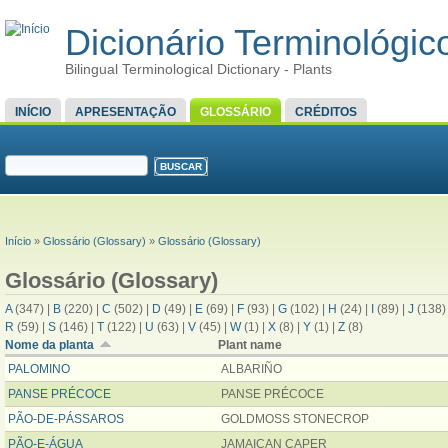
Dicionário Terminológico
Bilingual Terminological Dictionary - Plants
MENU PRINCIPAL
INÍCIO
APRESENTAÇÃO
GLOSSÁRIO
CRÉDITOS
FORMULÁRIO DE BUSCA
Buscar
VOCÊ ESTÁ AQUI
Início
»
Glossário (Glossary)
»
Glossário (Glossary)
Glossário (Glossary)
A
(347)
|
B
(220)
|
C
(502)
|
D
(49)
|
E
(69)
|
F
(93)
|
G
(102)
|
H
(24)
|
I
(89)
|
J
(138
R
(59)
|
S
(146)
|
T
(122)
|
U
(63)
|
V
(45)
|
W
(1)
|
X
(8)
|
Y
(1)
|
Z
(8)
Nome da planta
Plant name
PALOMINO
ALBARIÑO
PANSE PRÉCOCE
PANSE PRÉCOCE
PÃO-DE-PÁSSAROS
GOLDMOSS STONECROP
PÃO-E-ÁGUA
JAMAICAN CAPER