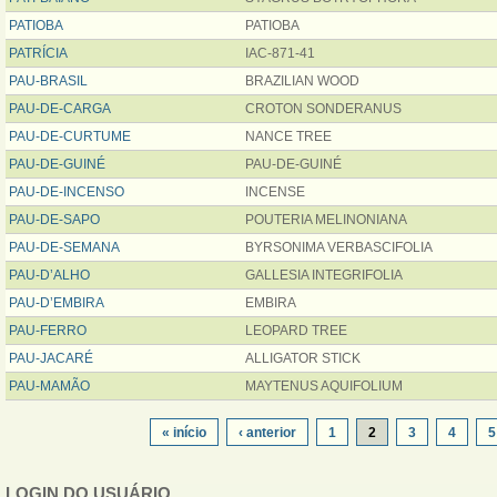
PATIOBA
PATIOBA
PATRÍCIA
IAC-871-41
PAU-BRASIL
BRAZILIAN WOOD
PAU-DE-CARGA
CROTON SONDERANUS
PAU-DE-CURTUME
NANCE TREE
PAU-DE-GUINÉ
PAU-DE-GUINÉ
PAU-DE-INCENSO
INCENSE
PAU-DE-SAPO
POUTERIA MELINONIANA
PAU-DE-SEMANA
BYRSONIMA VERBASCIFOLIA
PAU-D’ALHO
GALLESIA INTEGRIFOLIA
PAU-D’EMBIRA
EMBIRA
PAU-FERRO
LEOPARD TREE
PAU-JACARÉ
ALLIGATOR STICK
PAU-MAMÃO
MAYTENUS AQUIFOLIUM
PÁGINAS
« início
‹ anterior
1
2
3
4
5
LOGIN DO USUÁRIO