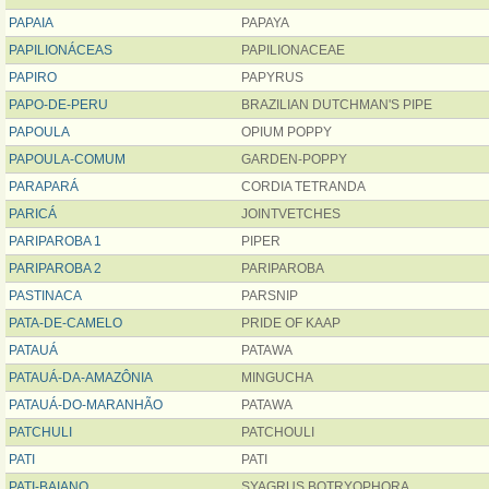
PAPAIA
PAPAYA
PAPILIONÁCEAS
PAPILIONACEAE
PAPIRO
PAPYRUS
PAPO-DE-PERU
BRAZILIAN DUTCHMAN'S PIPE
PAPOULA
OPIUM POPPY
PAPOULA-COMUM
GARDEN-POPPY
PARAPARÁ
CORDIA TETRANDA
PARICÁ
JOINTVETCHES
PARIPAROBA 1
PIPER
PARIPAROBA 2
PARIPAROBA
PASTINACA
PARSNIP
PATA-DE-CAMELO
PRIDE OF KAAP
PATAUÁ
PATAWA
PATAUÁ-DA-AMAZÔNIA
MINGUCHA
PATAUÁ-DO-MARANHÃO
PATAWA
PATCHULI
PATCHOULI
PATI
PATI
PATI-BAIANO
SYAGRUS BOTRYOPHORA