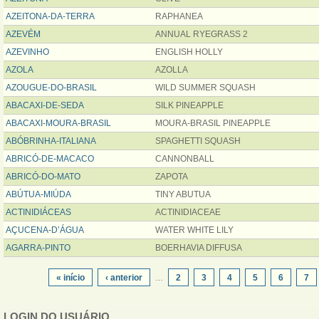
AZEITONA-DA-TERRA
RAPHANEA
AZEVÉM
ANNUAL RYEGRASS 2
AZEVINHO
ENGLISH HOLLY
AZOLA
AZOLLA
AZOUGUE-DO-BRASIL
WILD SUMMER SQUASH
ABACAXI-DE-SEDA
SILK PINEAPPLE
ABACAXI-MOURA-BRASIL
MOURA-BRASIL PINEAPPLE
ABÓBRINHA-ITALIANA
SPAGHETTI SQUASH
ABRICÓ-DE-MACACO
CANNONBALL
ABRICÓ-DO-MATO
ZAPOTA
ABÚTUA-MIÚDA
TINY ABUTUA
ACTINIDIÁCEAS
ACTINIDIACEAE
AÇUCENA-D’ÁGUA
WATER WHITE LILY
AGARRA-PINTO
BOERHAVIA DIFFUSA
PÁGINAS
« início
‹ anterior
2
3
4
5
6
7
…
LOGIN DO USUÁRIO