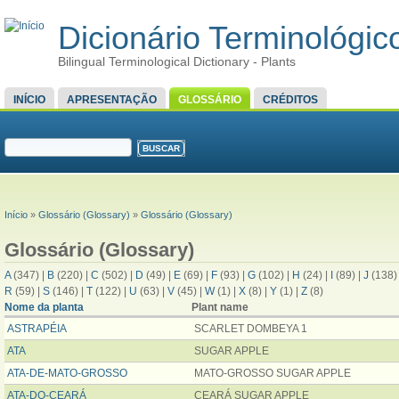
Dicionário Terminológico
Bilingual Terminological Dictionary - Plants
MENU PRINCIPAL
INÍCIO
APRESENTAÇÃO
GLOSSÁRIO
CRÉDITOS
FORMULÁRIO DE BUSCA
Buscar
VOCÊ ESTÁ AQUI
Início
»
Glossário (Glossary)
»
Glossário (Glossary)
Glossário (Glossary)
A
(347)
|
B
(220)
|
C
(502)
|
D
(49)
|
E
(69)
|
F
(93)
|
G
(102)
|
H
(24)
|
I
(89)
|
J
(138
R
(59)
|
S
(146)
|
T
(122)
|
U
(63)
|
V
(45)
|
W
(1)
|
X
(8)
|
Y
(1)
|
Z
(8)
Nome da planta
Plant name
ASTRAPÉIA
SCARLET DOMBEYA 1
ATA
SUGAR APPLE
ATA-DE-MATO-GROSSO
MATO-GROSSO SUGAR APPLE
ATA-DO-CEARÁ
CEARÁ SUGAR APPLE​​​​​​​