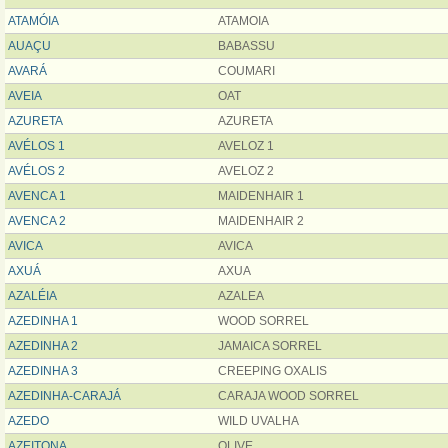
ATAMÓIA
ATAMOIA
AUAÇU
BABASSU
AVARÁ
COUMARI
AVEIA
OAT
AZURETA
AZURETA
AVÉLOS 1
AVELOZ 1
AVÉLOS 2
AVELOZ 2
AVENCA 1
MAIDENHAIR 1
AVENCA 2
MAIDENHAIR 2
AVICA
AVICA
AXUÁ
AXUA
AZALÉIA
AZALEA
AZEDINHA 1
WOOD SORREL
AZEDINHA 2
JAMAICA SORREL
AZEDINHA 3
CREEPING OXALIS
AZEDINHA-CARAJÁ
CARAJA WOOD SORREL
AZEDO
WILD UVALHA
AZEITONA
OLIVE