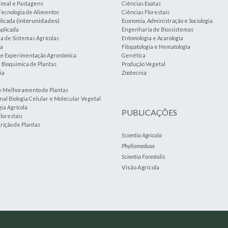
imal e Pastagens
Ciências Exatas
Tecnologia de Alimentos
Ciências Florestais
(interunidades)
plicada
Economia, Administração e Sociologia
plicada
Engenharia de Biossistemas
 de Sistemas Agrícolas
Entomologia e Acarologia
ia
Fitopatologia e Nematologia
a e Experimentação Agronômica
Genética
e Bioquímica de Plantas
Produção Vegetal
ia
Zootecnia
e Melhoramento de Plantas
nal Biologia Celular e Molecular Vegetal
ia Agrícola
PUBLICAÇÕES
lorestais
trição de Plantas
Scientia Agricola
Phyllomedusa
Scientia Forestalis
Visão Agrícola