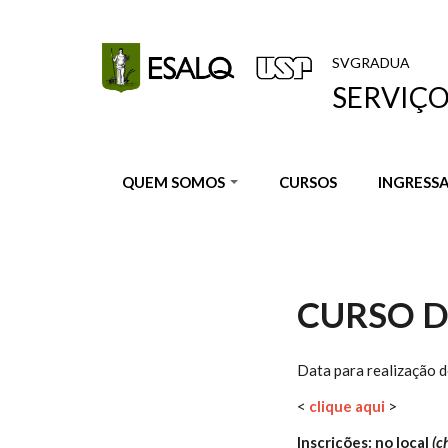
Pular para o conteúdo principal
SVGRADUA
SERVIÇ
QUEM SOMOS
CURSOS
INGRESS
CURSO D
Data para realização 
<
clique aqui
>
Inscrições
: no local
(c