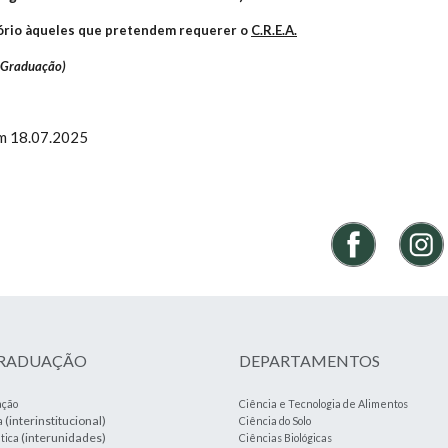
tório àqueles que pretendem requerer o
C.R.E.A.
e Graduação)
em 18.07.2025
GRADUAÇÃO
DEPARTAMENTOS
ação
Ciência e Tecnologia de Alimentos
(interinstitucional)
a
Ciência do Solo
(interunidades)
tica
Ciências Biológicas