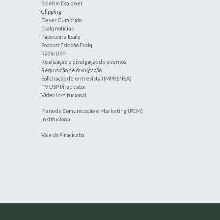
Boletim Esalqnet
Clipping
Dever Cumprido
Esalq notícias
Papo com a Esalq
Podcast Estação Esalq
Rádio USP
Realização e divulgação de eventos
Requisição de divulgação
Solicitação de entrevista (IMPRENSA)
TV USP Piracicaba
Vídeo Institucional
Plano de Comunicação e Marketing (PCM)
Institucional
Vale do Piracicaba