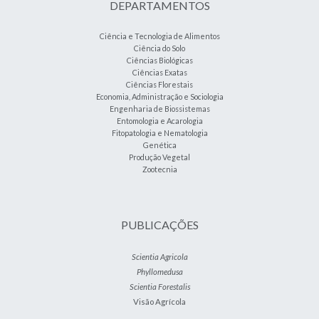
DEPARTAMENTOS
Ciência e Tecnologia de Alimentos
Ciência do Solo
Ciências Biológicas
Ciências Exatas
Ciências Florestais
Economia, Administração e Sociologia
Engenharia de Biossistemas
Entomologia e Acarologia
Fitopatologia e Nematologia
Genética
Produção Vegetal
Zootecnia
PUBLICAÇÕES
Scientia Agricola
Phyllomedusa
Scientia Forestalis
Visão Agrícola