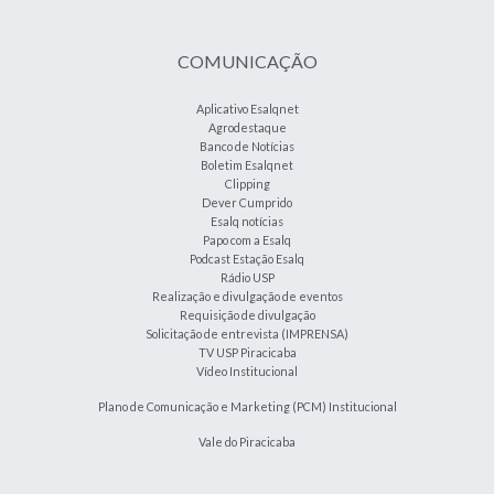
COMUNICAÇÃO
Aplicativo Esalqnet
Agrodestaque
Banco de Notícias
Boletim Esalqnet
Clipping
Dever Cumprido
Esalq notícias
Papo com a Esalq
Podcast Estação Esalq
Rádio USP
Realização e divulgação de eventos
Requisição de divulgação
Solicitação de entrevista (IMPRENSA)
TV USP Piracicaba
Vídeo Institucional
Plano de Comunicação e Marketing (PCM) Institucional
Vale do Piracicaba