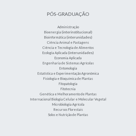
PÓS-GRADUAÇÃO
Administração
(interinstitucional)
Bioenergia
(interunidades)
Bioinformática
Ciência Animal e Pastagens
Ciência e Tecnologia de Alimentos
(interunidades)
Ecologia Aplicada
Economia Aplicada
Engenharia de Sistemas Agrícolas
Entomologia
Estatística e Experimentação Agronômica
Fisiologia e Bioquímica de Plantas
Fitopatologia
Fitotecnia
Genética e Melhoramento de Plantas
Internacional Biologia Celular e Molecular Vegetal
Microbiologia Agrícola
Recursos Florestais
Solos e Nutrição de Plantas