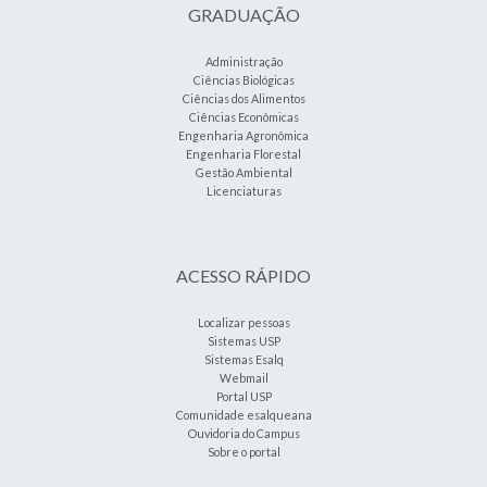
GRADUAÇÃO
Administração
Ciências Biológicas
Ciências dos Alimentos
Ciências Econômicas
Engenharia Agronômica
Engenharia Florestal
Gestão Ambiental
Licenciaturas
ACESSO RÁPIDO
Localizar pessoas
Sistemas USP
Sistemas Esalq
Webmail
Portal USP
Comunidade esalqueana
Ouvidoria do Campus
Sobre o portal