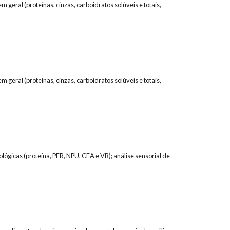
eral (proteínas, cinzas, carboidratos solúveis e totais,
eral (proteínas, cinzas, carboidratos solúveis e totais,
iológicas (proteína, PER, NPU, CEA e VB); análise sensorial de