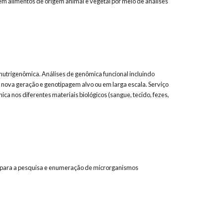
em alimentos de origem animal e vegetal por meio de análises
 nutrigenômica. Análises de genômica funcional incluindo
nova geração e genotipagem alvo ou em larga escala. Serviço
a nos diferentes materiais biológicos (sangue, tecido, fezes,
o para a pesquisa e enumeração de microrganismos