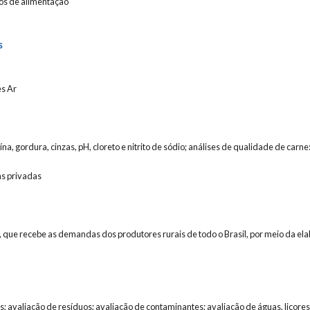
ços de alimentação
s
es Ar
na, gordura, cinzas, pH, cloreto e nitrito de sódio; análises de qualidade de carne
as privadas
 que recebe as demandas dos produtores rurais de todo o Brasil, por meio da el
s; avaliação de resíduos; avaliação de contaminantes; avaliação de águas, licore